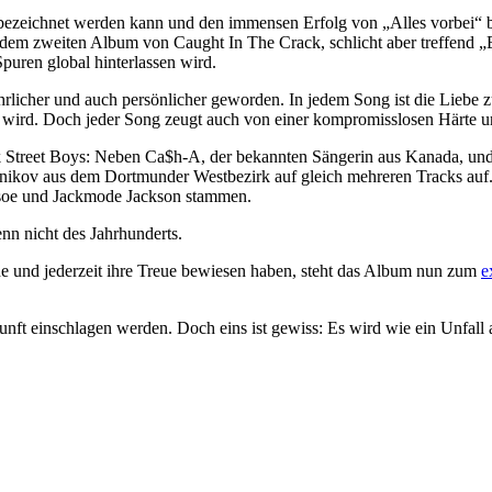
ezeichnet werden kann und den immensen Erfolg von „Alles vorbei“ be
em zweiten Album von Caught In The Crack, schlicht aber treffend „Es
Spuren global hinterlassen wird.
rlicher und auch persönlicher geworden. In jedem Song ist die Liebe 
wird. Doch jeder Song zeugt auch von einer kompromisslosen Härte und 
k Street Boys: Neben Ca$h-A, der bekannten Sängerin aus Kanada, und
hnikov aus dem Dortmunder Westbezirk auf gleich mehreren Tracks auf. 
rusoe und Jackmode Jackson stammen.
nn nicht des Jahrhunderts.
e und jederzeit ihre Treue bewiesen haben, steht das Album nun zum
e
nft einschlagen werden. Doch eins ist gewiss: Es wird wie ein Unfall 