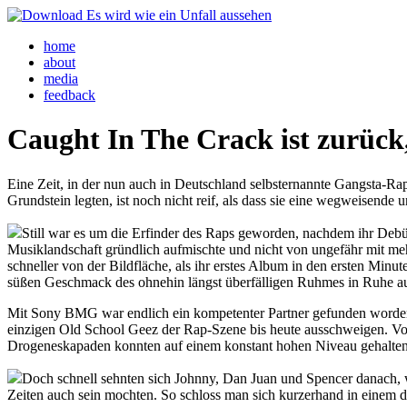
home
about
media
feedback
Caught In The Crack ist zurück,
Eine Zeit, in der nun auch in Deutschland selbsternannte Gangsta-Ra
Grundstein legten, ist noch nicht reif, als dass sie eine wegweisend
Still war es um die Erfinder des Raps geworden, nachdem ihr Deb
Musiklandschaft gründlich aufmischte und nicht von ungefähr mit me
schneller von der Bildfläche, als ihr erstes Album in den ersten Min
süßen Geschmack des ohnehin längst überfälligen Ruhmes in Ruhe a
Mit Sony BMG war endlich ein kompetenter Partner gefunden worden,
einzigen Old School Geez der Rap-Szene bis heute ausschweigen. Von
Drogeneskapaden konnten auf einem konstant hohen Niveau gehalten 
Doch schnell sehnten sich Johnny, Dan Juan und Spencer danach, 
Zeiten auch sein mochten. So schloss man sich kurzerhand in einem d