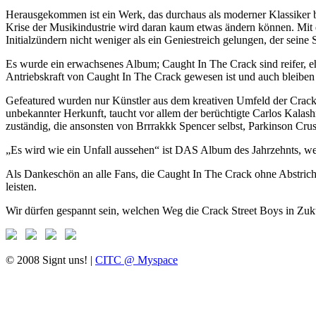
Herausgekommen ist ein Werk, das durchaus als moderner Klassiker b
Krise der Musikindustrie wird daran kaum etwas ändern können. Mit d
Initialzündern nicht weniger als ein Geniestreich gelungen, der seine 
Es wurde ein erwachsenes Album; Caught In The Crack sind reifer, eh
Antriebskraft von Caught In The Crack gewesen ist und auch bleiben 
Gefeatured wurden nur Künstler aus dem kreativen Umfeld der Crac
unbekannter Herkunft, taucht vor allem der berüchtigte Carlos Kalas
zuständig, die ansonsten von Brrrakkk Spencer selbst, Parkinson C
„Es wird wie ein Unfall aussehen“ ist DAS Album des Jahrzehnts, we
Als Dankeschön an alle Fans, die Caught In The Crack ohne Abstrich
leisten.
Wir dürfen gespannt sein, welchen Weg die Crack Street Boys in Zuku
© 2008 Signt uns! |
CITC @ Myspace