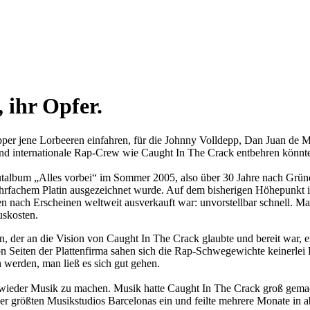
 ihr Opfer.
pper jene Lorbeeren einfahren, für die Johnny Volldepp, Dan Juan de M
e und internationale Rap-Crew wie Caught In The Crack entbehren könnt
ütalbum „Alles vorbei“ im Sommer 2005, also über 30 Jahre nach Grün
hrfachem Platin ausgezeichnet wurde. Auf dem bisherigen Höhepunkt i
uten nach Erscheinen weltweit ausverkauft war: unvorstellbar schnell. 
uskosten.
 der an die Vision von Caught In The Crack glaubte und bereit war, e
 Seiten der Plattenfirma sahen sich die Rap-Schwegewichte keinerlei D
werden, man ließ es sich gut gehen.
wieder Musik zu machen. Musik hatte Caught In The Crack groß gemach
er größten Musikstudios Barcelonas ein und feilte mehrere Monate in 